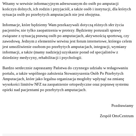
Witamy w serwisie informacyjnym adresowanym do osób po amputacji
kończyn dolnych, ich rodzin i przyjaciół, a także osób i instytucji, dla których
sytuacja osób po przebytych amputacjach nie jest obojętna.
Informacje, które będziemy Wam przekazywali dotyczą różnych sfer życia
pacjentów, nie tylko zaopatrzenia w protezy. Będziemy poruszali sprawy
związane z sytuacją prawną osób po amputacjach, aktywnością sportową, czy
zawodową. Jednym z elementów serwisu jest forum internetowe, którego celem
jest umożliwienie osobom po przebytych amputacjach, integracji, wymiany
informacji, a także (mamy nadzieję) uzyskanie porad od specjalistów z
dziedziny medycyny, rehabilitacji i psychologii.
Bardzo serdecznie zapraszamy Państwa do czynnego udziału w redagowaniu
portalu, a także wspólnego założenia Stowarzyszenia Osób Po Przebytych
Amputacjach, które jako legalna organizacja mogłoby wpłynąć na zmianę
wysokości limitów NFZ na zaopatrzenie ortopedyczne oraz poprawę systemu
opieki nad pacjentami po przebytych amputacjach.
Pozdrawiamy
Zespół OrtoCentrum