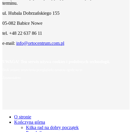
terminu.
ul. Hubala Dobrzańskiego 155
05-082 Babice Nowe
tel. +48 22 637 86 11
e-mail:
info@ortocentrum.com.pl
UWAGA! Ten serwis używa cookies i podobnych technologii.
Brak zmiany ustawienia przeglądarki oznacza zgodę na to.
Zrozumiałem
O stronie
Kończyna górna
Kilka rad na dobry początek