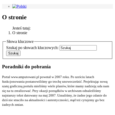
O stronie
Jesteś tutaj:
O stronie
Słowa kluczowe
Szukaj po słowach kluczowych:
Poradniki do pobrania
Portal www.amputowani.pl powstał w 2007 roku. Po sześciu latach
funkcjonowania postanowiliśmy go trochę unowocześnić. Projektując nową
szatę graficzną portalu mieliśmy wiele planów, które mamy nadzieję uda nam
się na tu zrealizować. Przy okazji porządków w archiwum odnaleźliśmy
najstarszy tekst datowany na maj 2007. Uznaliśmy, że żadne jego zdanie do
dziś nie straciło na aktualności i autentyczności, stąd też cytujemy go bez
żadnych zmian.